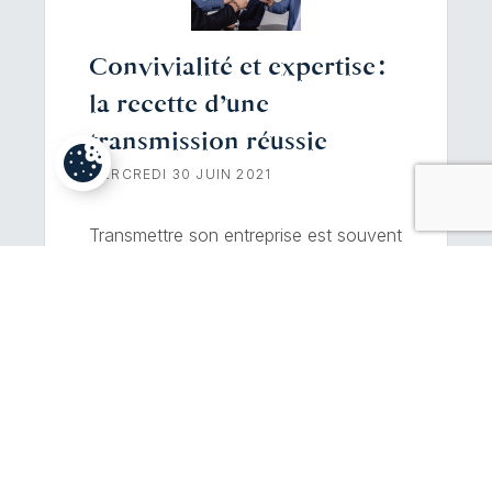
Convivialité et expertise :
la recette d’une
transmission réussie
MERCREDI 30 JUIN 2021
Transmettre son entreprise est souvent
une procédure longue, encore plus
quand on travaille dans un secteur très
spécialisé. C’est le cas de Monsieur
Picot qui a créé, il y a 25
ans, Quadrature, une entreprise qui
développe des logiciels de gestion de
production industrielle. Il y a mis tout
son cœur, son temps, son énergie et
ses ressources jusqu’à voir arriver […]