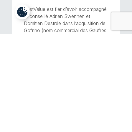
BestValue est fier d’avoir accompagné
et conseillé Adrien Swennen et
Domitien Destrée dans l’acquisition de
Gofrino (nom commercial des Gaufres
Geurts), maison de production de
gaufres liégeoises établie à Waremme.
Fondée en 1928, Gofrino est une
institution de l’artisanat gourmand
liégeois. Fort d’une quinzaine de
collaborateurs, l’atelier produit chaque
jour des milliers de pâtons et […]
EN SAVOIR PLUS