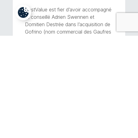
BestValue est fier d’avoir accompagné
et conseillé Adrien Swennen et
Domitien Destrée dans l’acquisition de
Gofrino (nom commercial des Gaufres
Geurts), maison de production de
gaufres liégeoises établie à Waremme.
Fondée en 1928, Gofrino est une
institution de l’artisanat gourmand
liégeois. Fort d’une quinzaine de
collaborateurs, l’atelier produit chaque
jour des milliers de pâtons et […]
EN SAVOIR PLUS