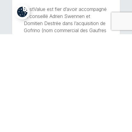
BestValue est fier d’avoir accompagné
et conseillé Adrien Swennen et
Domitien Destrée dans l’acquisition de
Gofrino (nom commercial des Gaufres
Geurts), maison de production de
gaufres liégeoises établie à Waremme.
Fondée en 1928, Gofrino est une
institution de l’artisanat gourmand
liégeois. Fort d’une quinzaine de
collaborateurs, l’atelier produit chaque
jour des milliers de pâtons et […]
EN SAVOIR PLUS