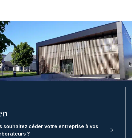
en
s souhaitez céder votre entreprise à vos
aborateurs ?