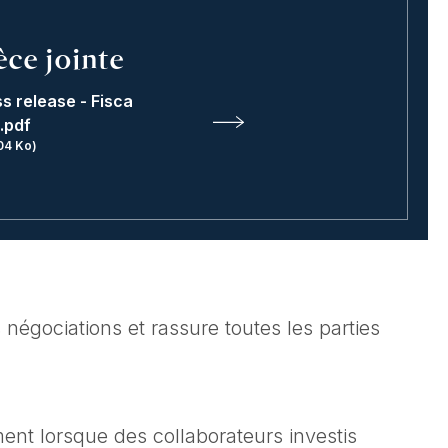
èce jointe
s release - Fisca
.pdf
04 Ko)
s négociations et rassure toutes les parties
ent lorsque des collaborateurs investis